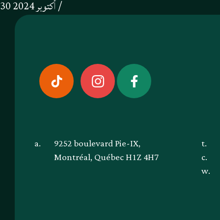
30 أكتوبر 2024 /
a.
9252 boulevard Pie-IX,
t.
Montréal, Québec H1Z 4H7
c.
w.