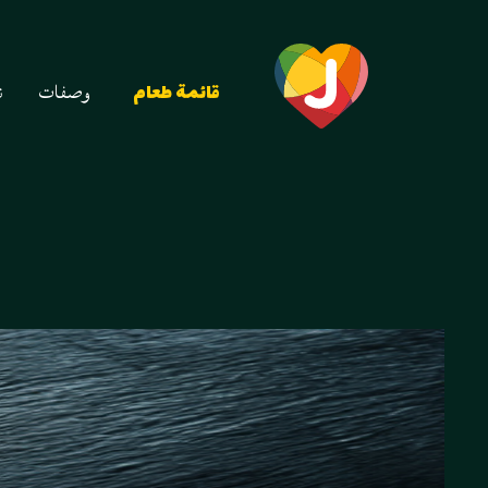
وصفات
ن
قائمة طعام