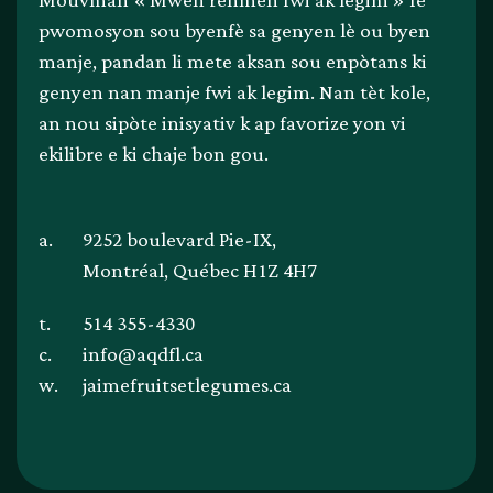
Mouvman « Mwen renmen fwi ak legim » fè
pwomosyon sou byenfè sa genyen lè ou byen
manje, pandan li mete aksan sou enpòtans ki
genyen nan manje fwi ak legim. Nan tèt kole,
an nou sipòte inisyativ k ap favorize yon vi
ekilibre e ki chaje bon gou.
a.
9252 boulevard Pie-IX,
Montréal, Québec H1Z 4H7
t.
514 355-4330
c.
info@aqdfl.ca
w.
jaimefruitsetlegumes.ca