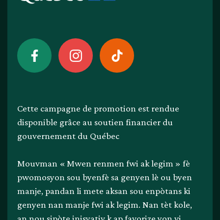
Cette campagne de promotion est rendue
disponible grâce au soutien financier du
gouvernement du Québec
Mouvman « Mwen renmen fwi ak legim » fè
pwomosyon sou byenfè sa genyen lè ou byen
manje, pandan li mete aksan sou enpòtans ki
genyen nan manje fwi ak legim. Nan tèt kole,
an nou sipòte inisyativ k ap favorize yon vi