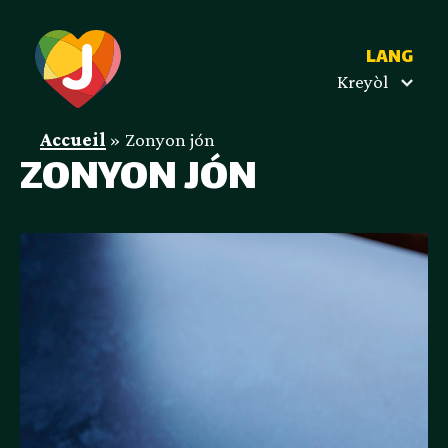
LANG
Kreyòl
Accueil
»
Zonyon jón
ZONYON JÓN