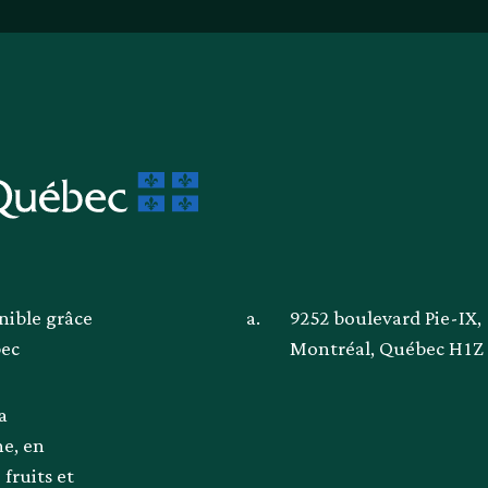
nible grâce
a.
9252 boulevard Pie-IX,
bec
Montréal, Québec H1Z
a
ne, en
fruits et