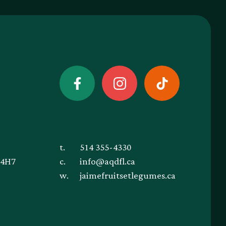
t.
514 355-4330
 4H7
c.
info@aqdfl.ca
w.
jaimefruitsetlegumes.ca