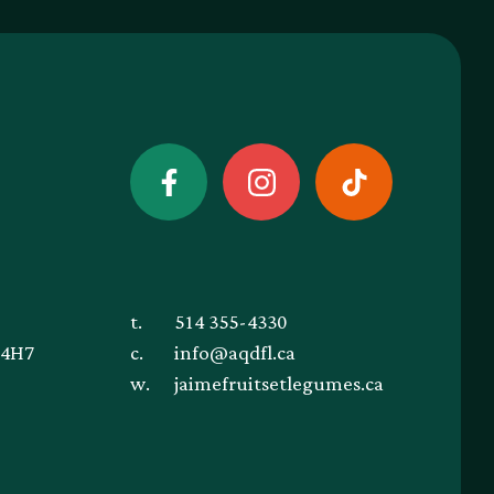
t.
514 355-4330
 4H7
c.
info@aqdfl.ca
w.
jaimefruitsetlegumes.ca