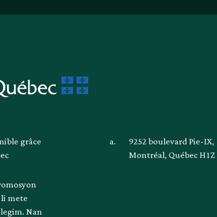
nible grâce
a.
9252 boulevard Pie-IX,
bec
Montréal, Québec H1Z
pwomosyon
li mete
 legim. Nan